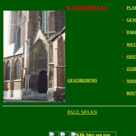
KATHEDRAAL
PLA
GEW
DAK
WES
OOS
ZUI
GESCHIEDENIS
NOO
BOU
PAUL SPAAN