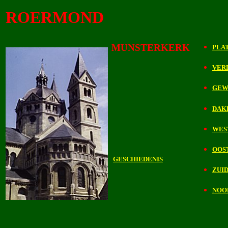
ROERMOND
MUNSTERKERK
PLA
VER
GEW
DAK
WES
OOS
GESCHIEDENIS
ZUI
NOO